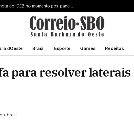
Santa Bárbara d’Oeste alcança maior nota do IDEB no momento pós-pandemia
ara dOeste
Brasil
Esporte
Games
Receitas
fa para resolver laterais