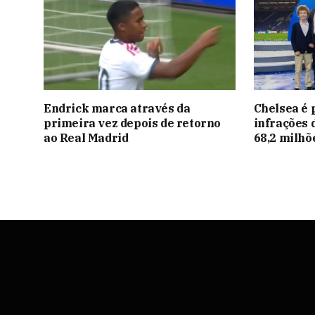
Endrick marca através da
Chelsea é 
primeira vez depois de retorno
infrações 
ao Real Madrid
68,2 milhõ