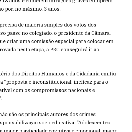
de 18 anos e cometem infrações graves cumprem
o por, no máximo, 3 anos.
 precisa de maioria simples dos votos dos
so passe no colegiado, o presidente da Câmara,
que criar uma comissão especial para colocar em
provada nesta etapa, a PEC conseguirá ir ao
tério dos Direitos Humanos e da Cidadania emitiu
a “proposta é inconstitucional, ineficaz para o
atível com os compromissos nacionais e
.
não são os principais autores dos crimes
 responsabilização socioeducativa. “Adolescentes
 maior plasticidade cognitiva e emocional, maior