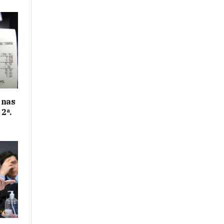
 nas
2ª.