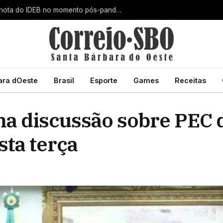
Santa Bárbara d’Oeste alcança maior nota do IDEB no momento pós-pandemia
ara dOeste
Brasil
Esporte
Games
Receitas
a discussão sobre PEC 
sta terça