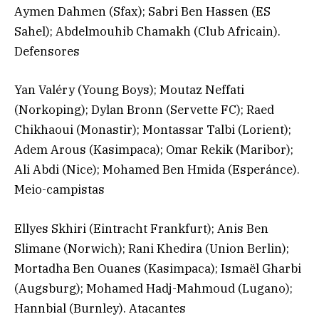
Aymen Dahmen (Sfax); Sabri Ben Hassen (ES
Sahel); Abdelmouhib Chamakh (Club Africain).
Defensores
Yan Valéry (Young Boys); Moutaz Neffati
(Norkoping); Dylan Bronn (Servette FC); Raed
Chikhaoui (Monastir); Montassar Talbi (Lorient);
Adem Arous (Kasimpaca); Omar Rekik (Maribor);
Ali Abdi (Nice); Mohamed Ben Hmida (Esperánce).
Meio-campistas
Ellyes Skhiri (Eintracht Frankfurt); Anis Ben
Slimane (Norwich); Rani Khedira (Union Berlin);
Mortadha Ben Ouanes (Kasimpaca); Ismaël Gharbi
(Augsburg); Mohamed Hadj-Mahmoud (Lugano);
Hannbial (Burnley). Atacantes