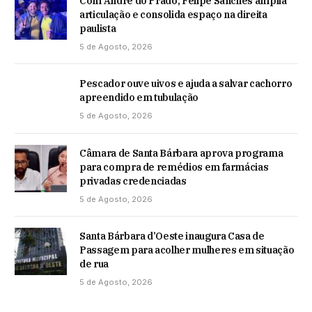
Com André do Prado, Felipe Sanches amplia
articulação e consolida espaço na direita
paulista
5 de Agosto, 2026
Pescador ouve uivos e ajuda a salvar cachorro
apreendido em tubulação
5 de Agosto, 2026
Câmara de Santa Bárbara aprova programa
para compra de remédios em farmácias
privadas credenciadas
5 de Agosto, 2026
Santa Bárbara d’Oeste inaugura Casa de
Passagem para acolher mulheres em situação
de rua
5 de Agosto, 2026