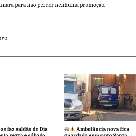
yumara para não perder nenhuma promoção.
ana
s faz saldão de Dia
Ambulância nova fica
esta sexta e sábado
guardada enquanto Santa