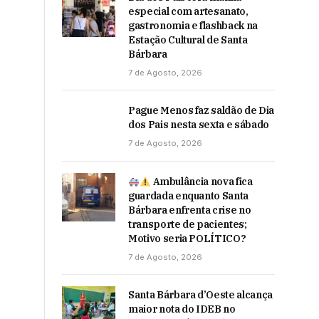
especial com artesanato,
gastronomia e flashback na
Estação Cultural de Santa
Bárbara
7 de Agosto, 2026
Pague Menos faz saldão de Dia
dos Pais nesta sexta e sábado
7 de Agosto, 2026
Ambulância nova fica
guardada enquanto Santa
Bárbara enfrenta crise no
transporte de pacientes;
Motivo seria POLÍTICO?
7 de Agosto, 2026
Santa Bárbara d’Oeste alcança
maior nota do IDEB no