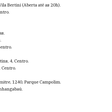
la Bertini (Aberta até as 20h).
ntro.
as.
.
entro.
ins, 4, Centro.
 Centro.
mitre, 1240, Parque Campolim.
Anhangabaú.