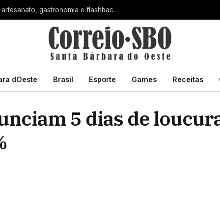
Dia dos Pais terá manhã especial com artesanato, gastronomia e flashback na Estação Cultural de Santa Bárbara
ara dOeste
Brasil
Esporte
Games
Receitas
nciam 5 dias de loucur
%