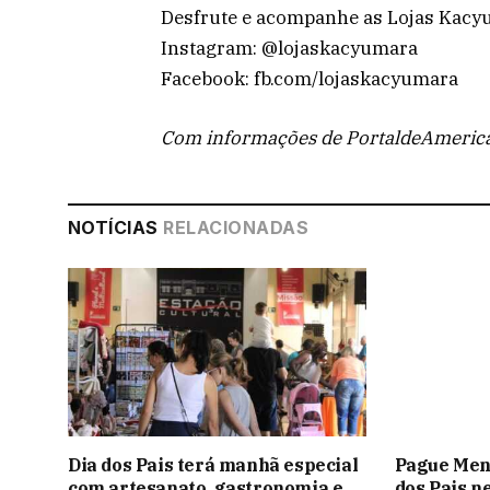
Desfrute e acompanhe as Lojas Kac
Instagram: @lojaskacyumara
Facebook: fb.com/lojaskacyumara
Com informações de PortaldeAmeric
NOTÍCIAS
RELACIONADAS
Dia dos Pais terá manhã especial
Pague Meno
com artesanato, gastronomia e
dos Pais n