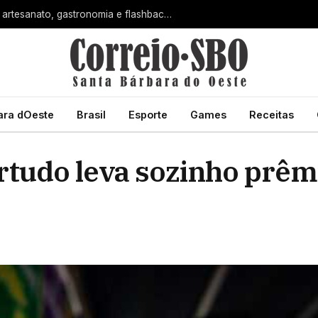
Dia dos Pais terá manhã especial com artesanato, gastronomia e flashback na Estação Cultural de Santa Bárbara
ara dOeste
Brasil
Esporte
Games
Receitas
rtudo leva sozinho prêm