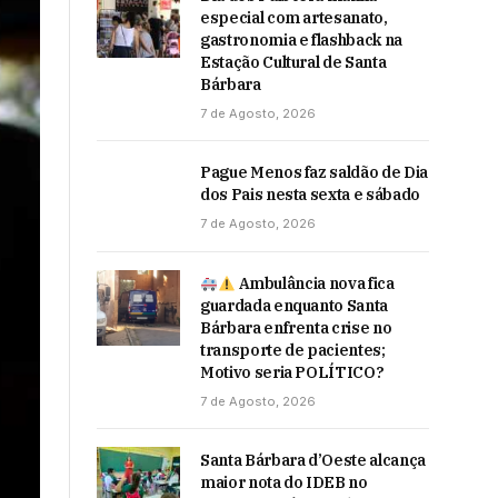
especial com artesanato,
gastronomia e flashback na
Estação Cultural de Santa
Bárbara
7 de Agosto, 2026
Pague Menos faz saldão de Dia
dos Pais nesta sexta e sábado
7 de Agosto, 2026
Ambulância nova fica
guardada enquanto Santa
Bárbara enfrenta crise no
transporte de pacientes;
Motivo seria POLÍTICO?
7 de Agosto, 2026
Santa Bárbara d’Oeste alcança
maior nota do IDEB no