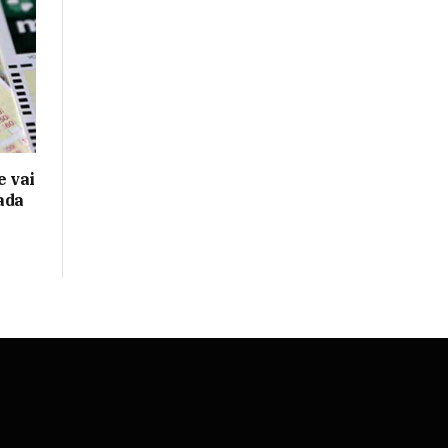
 vai
ada