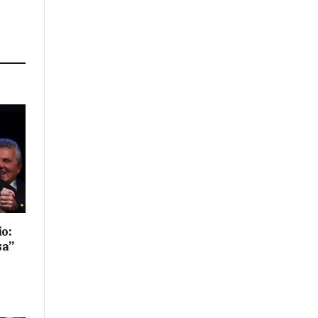
io:
sa”