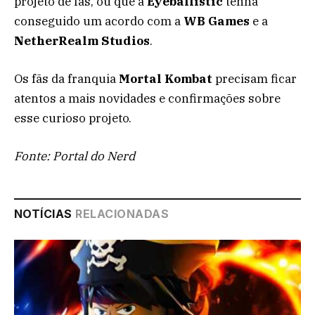
projeto de fãs, ou que a
Eyeballistic
tenha
conseguido um acordo com a
WB Games
e a
NetherRealm Studios
.
Os fãs da franquia
Mortal Kombat
precisam ficar
atentos a mais novidades e confirmações sobre
esse curioso projeto.
Fonte: Portal do Nerd
NOTÍCIAS
RELACIONADAS