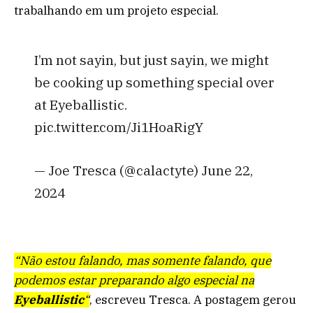
trabalhando em um projeto especial.
I’m not sayin, but just sayin, we might
be cooking up something special over
at Eyeballistic.
pic.twitter.com/Ji1HoaRigY
— Joe Tresca (@calactyte) June 22,
2024
“Não estou falando, mas somente falando, que
podemos estar preparando algo especial na
Eyeballistic
“
, escreveu Tresca. A postagem gerou