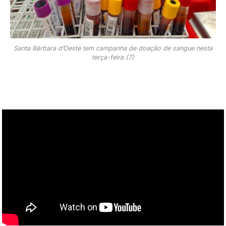
Santa Bárbara d’Oeste tem campanha de doação de sangue nesta
terça-feira (7)