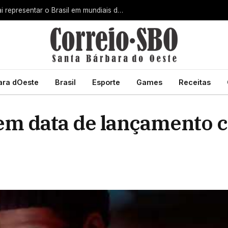
Pizzaiolo de Santa Bárbara d’Oeste vai representar o Brasil em mundiais de pizza na Itália e nos EUA
ara dOeste
Brasil
Esporte
Games
Receitas
 tem data de lançamento