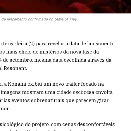
ta de lançamento confirmada no State of Play
a terça-feira (2) para revelar a data de lançamento
tos mais cheio de mistérios da nova fase da
24 de setembro, mesma data escolhida através da
l Resonant.
n, a Konami exibiu um novo trailer focado na
As imagens mostram uma cidade escocesa envolta
árias eventos sobrenaturais que parecem girar
imon.
psicológico do projeto, com cenas desconfortáveis