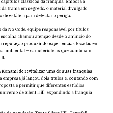
capítulos clássicos da franquia. Embora a
da trama em segredo, o material divulgado
de estática para detectar o perigo.
s da No Code, equipe responsável por títulos
A escolha chamou atenção desde o anúncio do
sua reputação produzindo experiências focadas em
tiva ambiental — características que combinam
ll.
 da Konami de revitalizar uma de suas franquias
a empresa já lançou dois títulos e, contando com
roposta é permitir que diferentes estúdios
universo de Silent Hill, expandindo a franquia
o da população. Tanto Silent Hill: Townfall