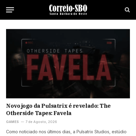
Novo jogo da Pulsatrix é revelado: The
Otherside Tapes: Favela
GAMES
7 de Agosto, 2026
Como noticiado nos últimos dias, a Pulsatrix Studios, estúdio