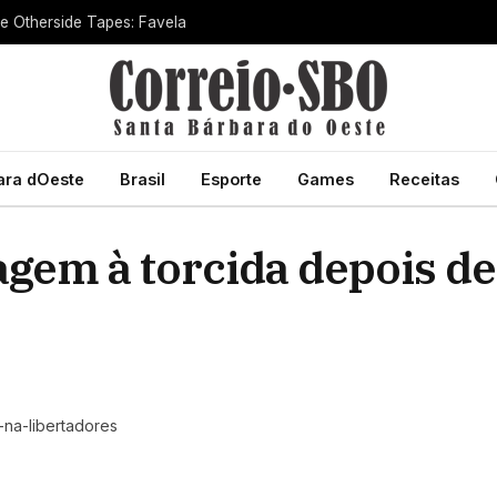
he Otherside Tapes: Favela
ara dOeste
Brasil
Esporte
Games
Receitas
em à torcida depois de