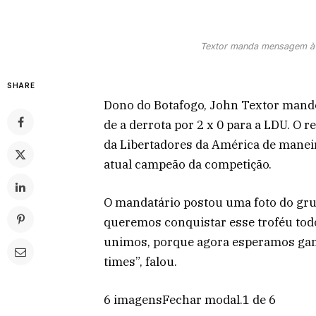
Textor manda mensagem à t
SHARE
Dono do Botafogo, John Textor mand
de a derrota por 2 x 0 para a LDU. O 
da Libertadores da América de maneir
atual campeão da competição.
O mandatário postou uma foto do gru
queremos conquistar esse troféu to
unimos, porque agora esperamos gan
times”, falou.
6 imagensFechar modal.1 de 6