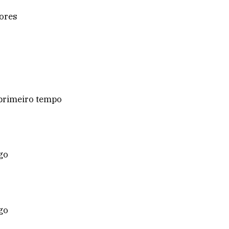
dores
 primeiro tempo
go
go