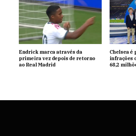
Endrick marca através da
Chelsea é 
primeira vez depois de retorno
infrações 
ao Real Madrid
68,2 milhõ