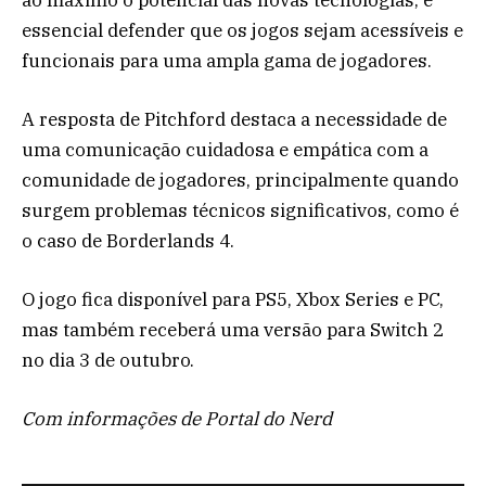
essencial defender que os jogos sejam acessíveis e
funcionais para uma ampla gama de jogadores.
A resposta de Pitchford destaca a necessidade de
uma comunicação cuidadosa e empática com a
comunidade de jogadores, principalmente quando
surgem problemas técnicos significativos, como é
o caso de Borderlands 4.
O jogo fica disponível para PS5, Xbox Series e PC,
mas também receberá uma versão para Switch 2
no dia 3 de outubro.
Com informações de Portal do Nerd