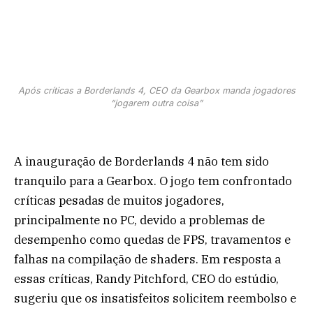
Após críticas a Borderlands 4, CEO da Gearbox manda jogadores
“jogarem outra coisa”
A inauguração de Borderlands 4 não tem sido
tranquilo para a Gearbox. O jogo tem confrontado
críticas pesadas de muitos jogadores,
principalmente no PC, devido a problemas de
desempenho como quedas de FPS, travamentos e
falhas na compilação de shaders. Em resposta a
essas críticas, Randy Pitchford, CEO do estúdio,
sugeriu que os insatisfeitos solicitem reembolso e