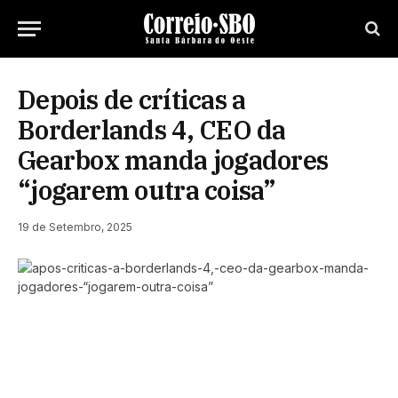
Depois de críticas a
Borderlands 4, CEO da
Gearbox manda jogadores
“jogarem outra coisa”
19 de Setembro, 2025