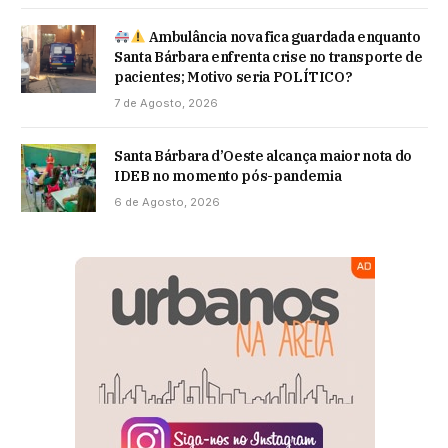
Ambulância nova fica guardada enquanto
Santa Bárbara enfrenta crise no transporte de
pacientes; Motivo seria POLÍTICO?
7 de Agosto, 2026
Santa Bárbara d’Oeste alcança maior nota do
IDEB no momento pós-pandemia
6 de Agosto, 2026