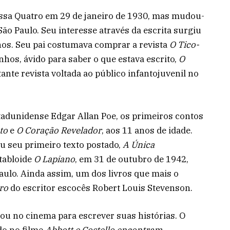
assa Quatro em 29 de janeiro de 1930, mas mudou-
São Paulo. Seu interesse através da escrita surgiu
hos. Seu pai costumava comprar a revista
O Tico-
hos, ávido para saber o que estava escrito,
O
ante revista voltada ao público infantojuvenil no
stadunidense Edgar Allan Poe, os primeiros contos
to
e
O Coração Revelador
, aos 11 anos de idade.
eu seu primeiro texto postado,
A Única
 tabloide
O Lapiano
, em 31 de outubro de 1942,
ulo. Ainda assim, um dos livros que mais o
ro
do escritor escocês Robert Louis Stevenson.
ou no cinema para escrever suas histórias. O
do no filme
Abbott e Costello encontram