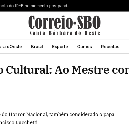
Santa Bárbara d’Oeste alcança maior nota do IDEB no momento pós-pandemia
ara dOeste
Brasil
Esporte
Games
Receitas
o Cultural: Ao Mestre c
re do Horror Nacional, também considerado o papa
ncisco Lucchetti.