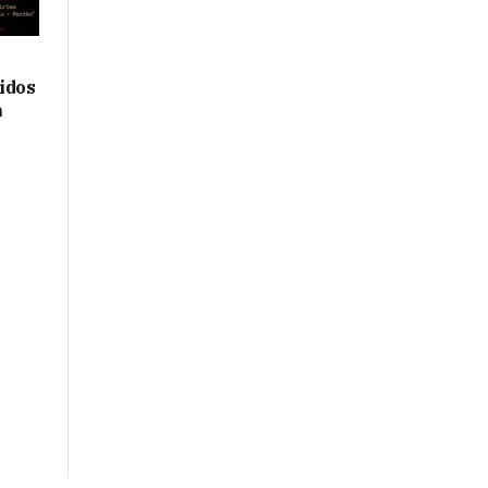
idos
a