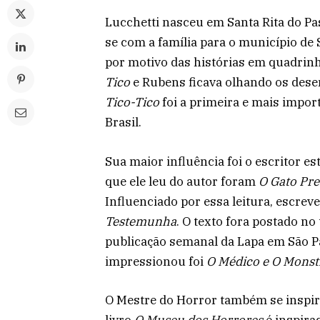
Lucchetti nasceu em Santa Rita do P
se com a família para o município de 
por motivo das histórias em quadrin
Tico
e Rubens ficava olhando os desen
Tico-Tico
foi a primeira e mais import
Brasil.
Sua maior influência foi o escritor e
que ele leu do autor foram
O Gato Pre
Influenciado por essa leitura, escrev
Testemunha
. O texto fora postado no
publicação semanal da Lapa em São Pa
impressionou foi
O Médico e O Monst
O Mestre do Horror também se inspir
livro
O Museu dos Horrores
é inspira