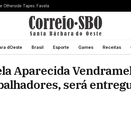
he Otherside Tapes: Favela
ara dOeste
Brasil
Esporte
Games
Receitas
la Aparecida Vendramel 
balhadores, será entreg