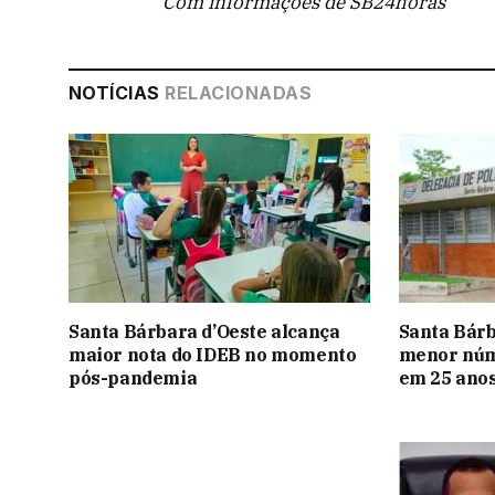
Com informações de SB24horas
NOTÍCIAS
RELACIONADAS
Santa Bárbara d’Oeste alcança
Santa Bárb
maior nota do IDEB no momento
menor núme
pós-pandemia
em 25 ano