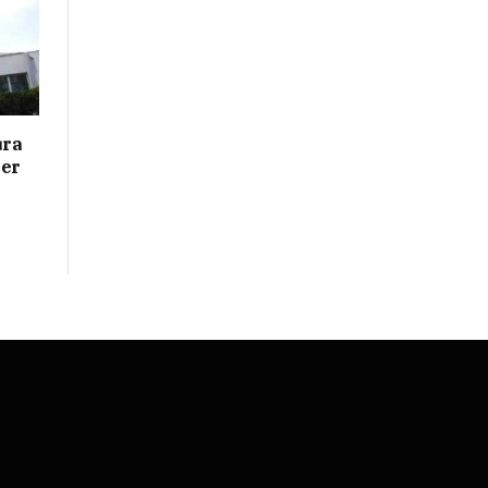
ura
her