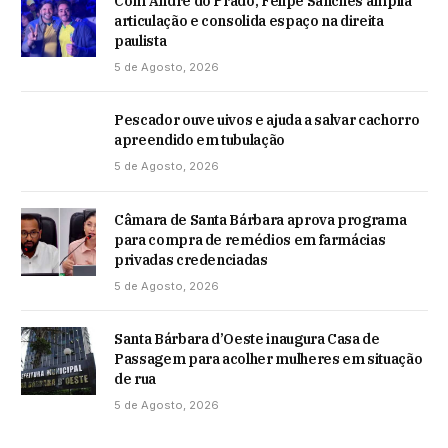
Com André do Prado, Felipe Sanches amplia
articulação e consolida espaço na direita
paulista
5 de Agosto, 2026
Pescador ouve uivos e ajuda a salvar cachorro
apreendido em tubulação
5 de Agosto, 2026
Câmara de Santa Bárbara aprova programa
para compra de remédios em farmácias
privadas credenciadas
5 de Agosto, 2026
Santa Bárbara d’Oeste inaugura Casa de
Passagem para acolher mulheres em situação
de rua
5 de Agosto, 2026