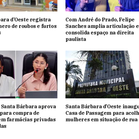
ara d’Oeste registra
Com André do Prado, Felipe
ro de roubos e furtos
Sanches amplia articulação e
s
consolida espaço na direita
paulista
 Santa Bárbara aprova
Santa Bárbara d’Oeste inaug
para compra de
Casa de Passagem para acol
em farmácias privadas
mulheres em situação de rua
das