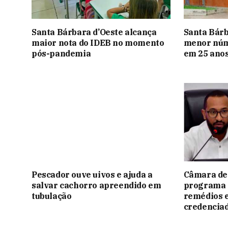
Santa Bárbara d’Oeste alcança
Santa Bárb
maior nota do IDEB no momento
menor núme
pós-pandemia
em 25 ano
Pescador ouve uivos e ajuda a
Câmara de
salvar cachorro apreendido em
programa 
tubulação
remédios 
credencia