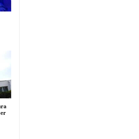
ura
her