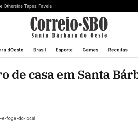
he Otherside Tapes: Favela
ara dOeste
Brasil
Esporte
Games
Receitas
o de casa em Santa Bárb