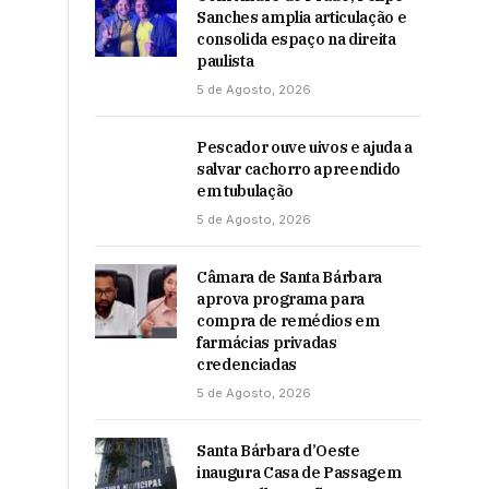
Sanches amplia articulação e
consolida espaço na direita
paulista
5 de Agosto, 2026
Pescador ouve uivos e ajuda a
salvar cachorro apreendido
em tubulação
5 de Agosto, 2026
Câmara de Santa Bárbara
aprova programa para
compra de remédios em
farmácias privadas
credenciadas
5 de Agosto, 2026
Santa Bárbara d’Oeste
inaugura Casa de Passagem