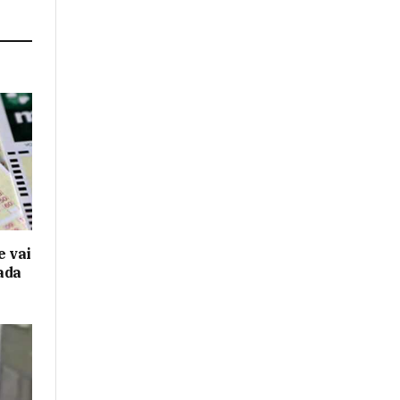
 vai
ada