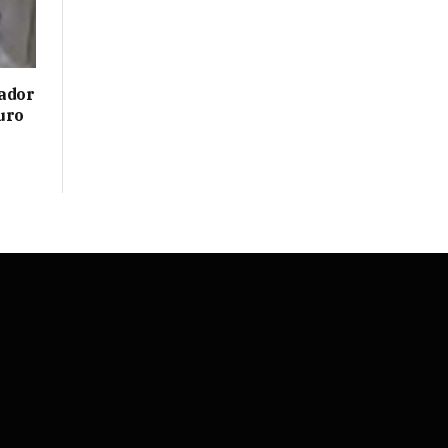
ador
uro