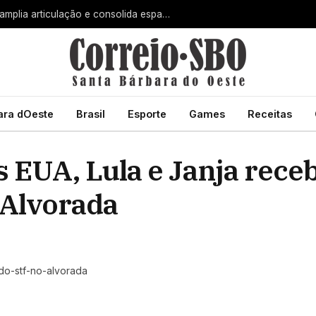
Com André do Prado, Felipe Sanches amplia articulação e consolida espaço na direita paulista
ara dOeste
Brasil
Esporte
Games
Receitas
s EUA, Lula e Janja rec
 Alvorada