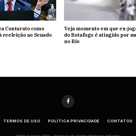
iza Contarato como
Veja momento em que ex-jog
à reeleição ao Senado
do Botafogo é atingido por m
no Rio
Facebook
TERMOS DE USO
POLÍTICA PRIVACIDADE
CONTATOS