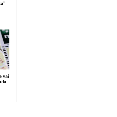
sa”
 vai
ada