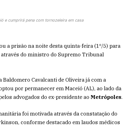
ió e cumprirá pena com tornozeleira em casa
u a prisão na noite desta quinta-feira (1º/5) para
a através do ministro do Supremo Tribunal
a Baldomero Cavalcanti de Oliveira já com a
e optou por permanecer em Maceió (AL), ao lado da
 pelos advogados do ex-presidente ao
Metrópoles
.
anitária foi motivada através da constatação do
arkinson, conforme destacado em laudos médicos