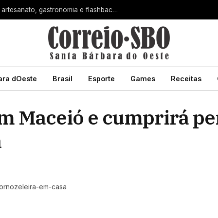
Dia dos Pais terá manhã especial com artesanato, gastronomia e flashback na Estação Cultural de Santa Bárbara
ara dOeste
Brasil
Esporte
Games
Receitas
 em Maceió e cumprirá p
a