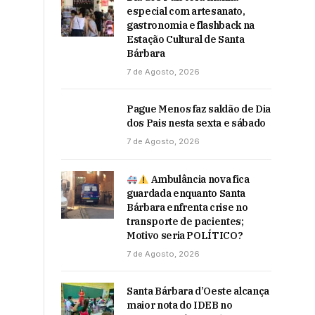
especial com artesanato,
gastronomia e flashback na
Estação Cultural de Santa
Bárbara
7 de Agosto, 2026
Pague Menos faz saldão de Dia
dos Pais nesta sexta e sábado
7 de Agosto, 2026
Ambulância nova fica
guardada enquanto Santa
Bárbara enfrenta crise no
transporte de pacientes;
Motivo seria POLÍTICO?
7 de Agosto, 2026
Santa Bárbara d’Oeste alcança
maior nota do IDEB no