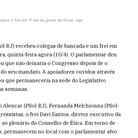
dos e frei em 1º dia de greve de fome; veja
ol-RJ) recebeu colegas de bancada e um frei em
a, quinta-feira agora (10/4). O parlamentar deu
u que não deixaria o Congresso depois de o
 do seu mandato. A apoiadores ouvidos através
ou que permaneceria na sede do Legislativo
as semanas.
o Alencar (PSol-RJ), Fernanda Melchionna (PSol-
essistas, o frei Davi Santos, diretor executivo da
ao plenário do Conselho de Ética. Em torno de
es, permanecem no local com o parlamentar alvo