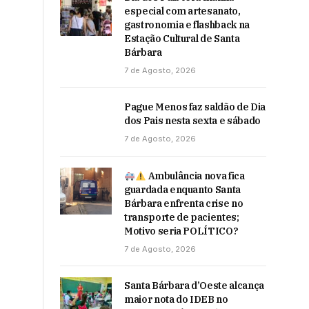
especial com artesanato,
gastronomia e flashback na
Estação Cultural de Santa
Bárbara
7 de Agosto, 2026
Pague Menos faz saldão de Dia
dos Pais nesta sexta e sábado
7 de Agosto, 2026
Ambulância nova fica
guardada enquanto Santa
Bárbara enfrenta crise no
transporte de pacientes;
Motivo seria POLÍTICO?
7 de Agosto, 2026
Santa Bárbara d’Oeste alcança
maior nota do IDEB no