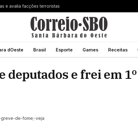
 e avalia facções terroristas
ara dOeste
Brasil
Esporte
Games
Receitas
 deputados e frei em 1º