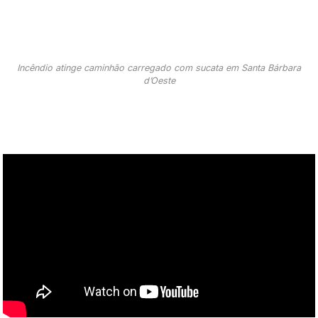
Incêndio atinge caminhão carregado com sucata em Santa Bárbara
d’Oeste