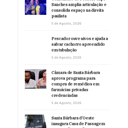
Sanches amplia articulação e
consolida espaço na direita
paulista
5 de Agosto, 2026
Pescador ouve uivos e ajuda a
salvar cachorro apreendido
em tubulação
5 de Agosto, 2026
Câmara de Santa Bárbara
aprova programa para
compra de remédios em
farmácias privadas
credenciadas
5 de Agosto, 2026
Santa Bárbara d’Oeste
inaugura Casa de Passagem