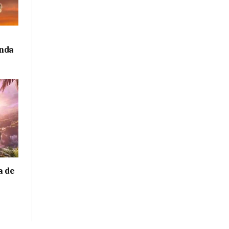
inda
a de