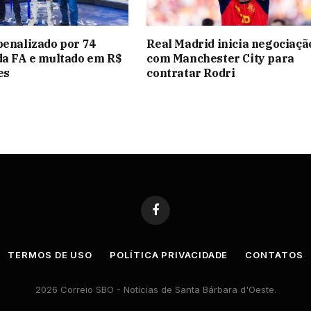
penalizado por 74
Real Madrid inicia negociaçã
da FA e multado em R$
com Manchester City para
es
contratar Rodri
Facebook
TERMOS DE USO
POLÍTICA PRIVACIDADE
CONTATOS
2026 Correio SBO - Notícias de Santa Bárbara d'Oeste.