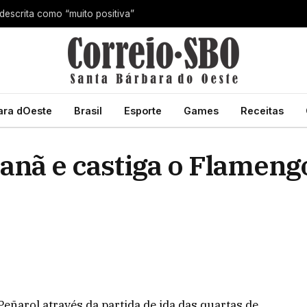
 descrita como “muito positiva”
ara dOeste
Brasil
Esporte
Games
Receitas
anã e castiga o Flameng
ñarol através da partida de ida das quartas de