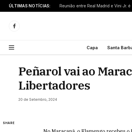
ÚLTIMAS NOTÍCIAS:
Reunião entre Real Madrid e Vini Jr. é
Facebook
Capa
Santa Barb
Peñarol vai ao Marac
Libertadores
20 de Setembro, 2024
SHARE
No Maracanã, o Flamengo recebeu o Pe