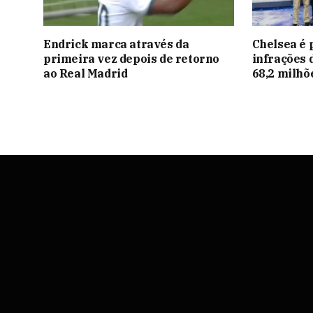
Endrick marca através da
Chelsea é 
primeira vez depois de retorno
infrações 
ao Real Madrid
68,2 milhõ