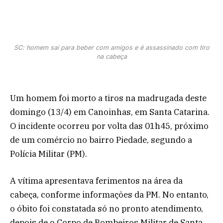
SC: homem sai para beber com amigos e é assassinado com tiro
na cabeça
Um homem foi morto a tiros na madrugada deste
domingo (13/4) em Canoinhas, em Santa Catarina.
O incidente ocorreu por volta das 01h45, próximo
de um comércio no bairro Piedade, segundo a
Polícia Militar (PM).
A vítima apresentava ferimentos na área da
cabeça, conforme informações da PM. No entanto,
o óbito foi constatada só no pronto atendimento,
depois de o Corpo de Bombeiros Militar de Santa