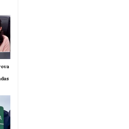
rova
adas