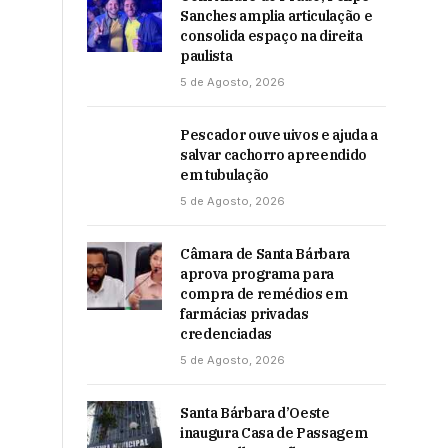
Sanches amplia articulação e
consolida espaço na direita
paulista
5 de Agosto, 2026
Pescador ouve uivos e ajuda a
salvar cachorro apreendido
em tubulação
5 de Agosto, 2026
Câmara de Santa Bárbara
aprova programa para
compra de remédios em
farmácias privadas
credenciadas
5 de Agosto, 2026
Santa Bárbara d’Oeste
inaugura Casa de Passagem