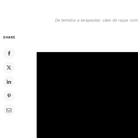
De temidos a terapeutas: cães de raças como
SHARE