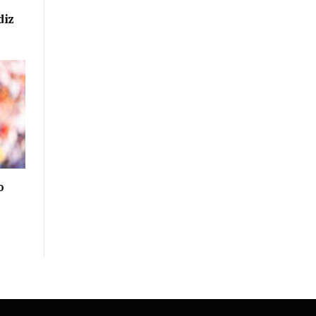
diz
o