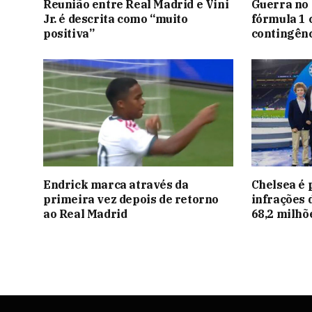
Reunião entre Real Madrid e Vini
Guerra no 
Jr. é descrita como “muito
fórmula 1 
positiva”
contingênc
Endrick marca através da
Chelsea é 
primeira vez depois de retorno
infrações 
ao Real Madrid
68,2 milhõ