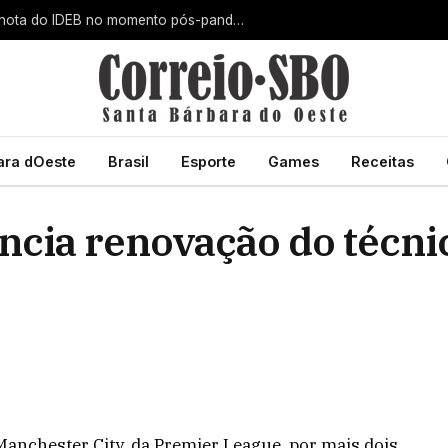
Santa Bárbara d’Oeste alcança maior nota do IDEB no momento pós-pandemia
ara dOeste
Brasil
Esporte
Games
Receitas
ncia renovação do técni
anchester City, da Premier League, por mais dois