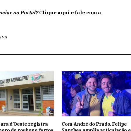
ciar no Portal?
Clique aqui e fale com a
ana
ara d’Oeste registra
Com André do Prado, Felipe
ro de roubos e furtos
Sanches amplia articulação e