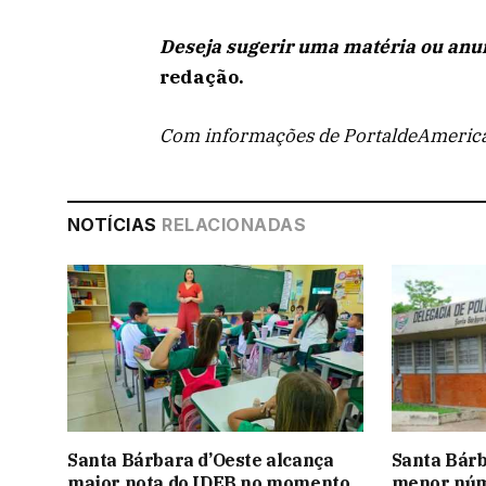
Deseja sugerir uma matéria ou anun
redação.
Com informações de PortaldeAmeric
NOTÍCIAS
RELACIONADAS
Santa Bárbara d’Oeste alcança
Santa Bárb
maior nota do IDEB no momento
menor núme