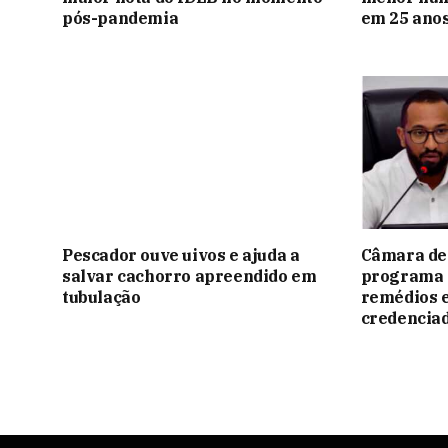
pós-pandemia
em 25 ano
Pescador ouve uivos e ajuda a
Câmara de
salvar cachorro apreendido em
programa 
tubulação
remédios 
credencia