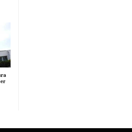
ura
her