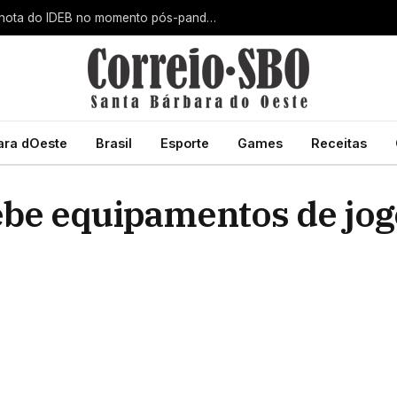
Santa Bárbara d’Oeste alcança maior nota do IDEB no momento pós-pandemia
ara dOeste
Brasil
Esporte
Games
Receitas
ebe equipamentos de jog