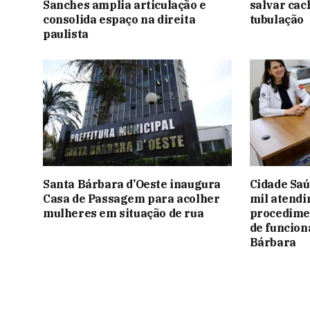
Sanches amplia articulação e
salvar ca
consolida espaço na direita
tubulação
paulista
Santa Bárbara d’Oeste inaugura
Cidade Saú
Casa de Passagem para acolher
mil atendi
mulheres em situação de rua
procedime
de funcio
Bárbara