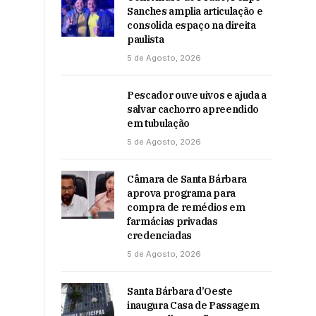
Sanches amplia articulação e
consolida espaço na direita
paulista
5 de Agosto, 2026
Pescador ouve uivos e ajuda a
salvar cachorro apreendido
em tubulação
5 de Agosto, 2026
Câmara de Santa Bárbara
aprova programa para
compra de remédios em
farmácias privadas
credenciadas
5 de Agosto, 2026
Santa Bárbara d’Oeste
inaugura Casa de Passagem