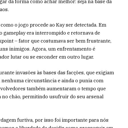
jogar da forma como achar melhor: seja na base da
aos.
a como o jogo procede ao Kay ser detectada. Em
 o gameplay era interrompido e retornava de
point – fator que costumava ser bem frustrante,
uns inimigos. Agora, um enfrentamento é
gador lutar ou se esconder em outro lugar.
rante invasões às bases das facções, que exigiam
m nenhuma circunstância e ainda o punia com
envolvedores também aumentaram o tempo que
 no chão, permitindo usufruir do seu arsenal
agem furtiva, por isso foi importante para nós
ecemos a liberdade de decidir como prosseguir em