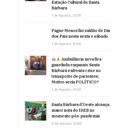
Estação Cultural de Santa
Bárbara
7 de Agosto, 2026
Pague Menos faz saldão de Dia
dos Pais nesta sexta e sábado
7 de Agosto, 2026
Ambulância nova fica
guardada enquanto Santa
Bárbara enfrenta crise no
transporte de pacientes;
Motivo seria POLÍTICO?
7 de Agosto, 2026
Santa Bárbara d’Oeste alcança
maior nota do IDEB no
momento pós-pandemia
6 de Agosto, 2026