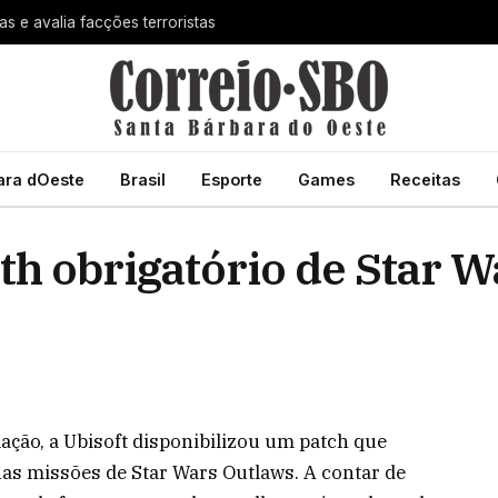
 e avalia facções terroristas
ara dOeste
Brasil
Esporte
Games
Receitas
th obrigatório de Star 
ção, a Ubisoft disponibilizou um patch que
nas missões de Star Wars Outlaws. A contar de