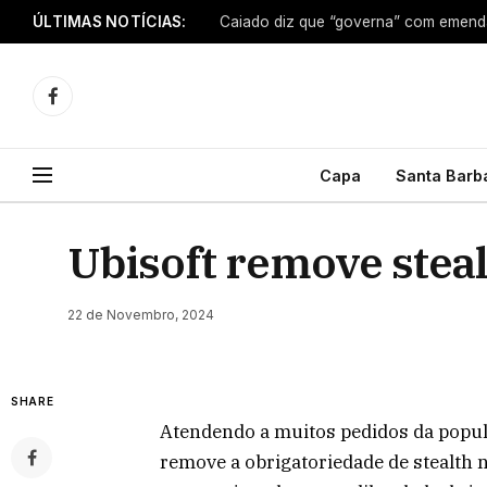
ÚLTIMAS NOTÍCIAS:
Caiado diz que “governa” com emendas
Facebook
Capa
Santa Barb
Ubisoft remove steal
22 de Novembro, 2024
SHARE
Atendendo a muitos pedidos da popula
remove a obrigatoriedade de stealth 