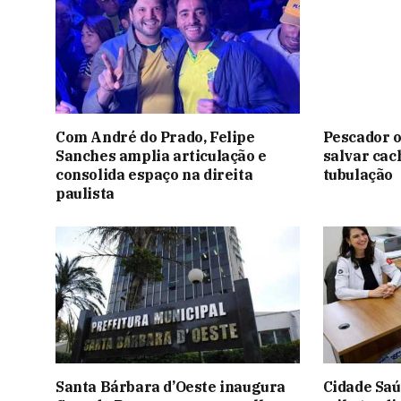
Com André do Prado, Felipe
Pescador o
Sanches amplia articulação e
salvar ca
consolida espaço na direita
tubulação
paulista
Santa Bárbara d’Oeste inaugura
Cidade Saú