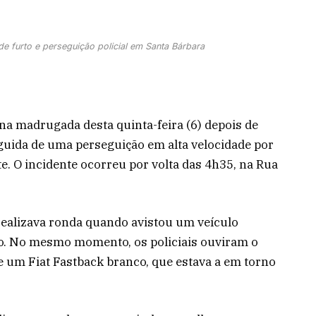
e furto e perseguição policial em Santa Bárbara
a madrugada desta quinta-feira (6) depois de
eguida de uma perseguição em alta velocidade por
e. O incidente ocorreu por volta das 4h35, na Rua
ealizava ronda quando avistou um veículo
o. No mesmo momento, os policiais ouviram o
 um Fiat Fastback branco, que estava a em torno