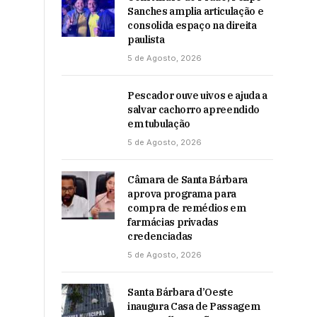
Sanches amplia articulação e
consolida espaço na direita
paulista
5 de Agosto, 2026
Pescador ouve uivos e ajuda a
salvar cachorro apreendido
em tubulação
5 de Agosto, 2026
Câmara de Santa Bárbara
aprova programa para
compra de remédios em
farmácias privadas
credenciadas
5 de Agosto, 2026
Santa Bárbara d’Oeste
inaugura Casa de Passagem