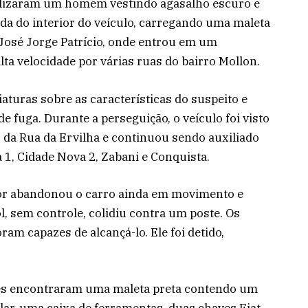
alizaram um homem vestindo agasalho escuro e
ida do interior do veículo, carregando uma maleta
a José Jorge Patrício, onde entrou em um
ta velocidade por várias ruas do bairro Mollon.
iaturas sobre as características do suspeito e
e fuga. Durante a perseguição, o veículo foi visto
s da Rua da Ervilha e continuou sendo auxiliado
 1, Cidade Nova 2, Zabani e Conquista.
r abandonou o carro ainda em movimento e
l, sem controle, colidiu contra um poste. Os
oram capazes de alcançá-lo. Ele foi detido,
tes encontraram uma maleta preta contendo um
lar, uma caixa de ferramentas, duas chaves Fiat,