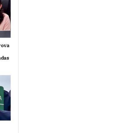
rova
adas