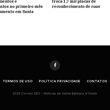
mentos e
troca 1,7 mil placas de
ntos no primeiro mês
reconhecimento de ruas
namento em Santa
Facebook
TERMOS DE USO
POLÍTICA PRIVACIDADE
CONTATOS
2026 Correio SBO - Notícias de Santa Bárbara d'Oeste.