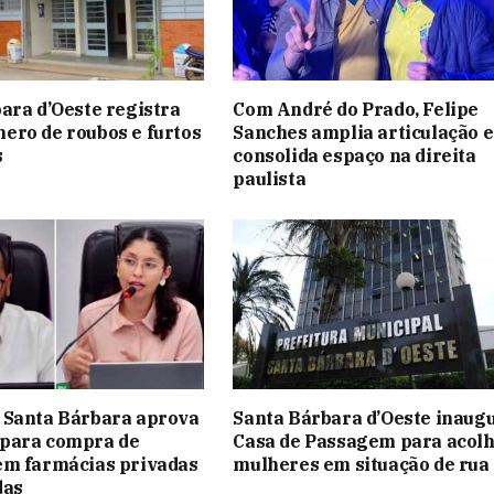
ara d’Oeste registra
Com André do Prado, Felipe
ro de roubos e furtos
Sanches amplia articulação e
s
consolida espaço na direita
paulista
 Santa Bárbara aprova
Santa Bárbara d’Oeste inaug
para compra de
Casa de Passagem para acol
em farmácias privadas
mulheres em situação de rua
das