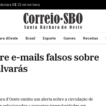
 declara R$ 33 mil em bens
ara dOeste
Brasil
Esporte
Games
Receitas
re e-mails falsos sobre
alvarás
ra d’Oeste emitiu um alerta sobre a circulação de
s relacionadas a supostas irregularidades em