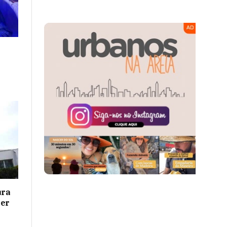
ura
her