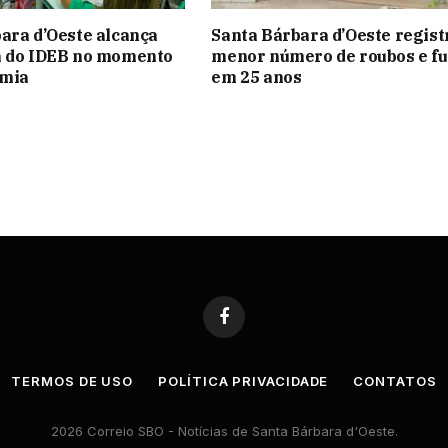
ara d’Oeste alcança
Santa Bárbara d’Oeste regist
a do IDEB no momento
menor número de roubos e fu
mia
em 25 anos
Facebook
TERMOS DE USO
POLÍTICA PRIVACIDADE
CONTATOS
2026 Correio SBO - Notícias de Santa Bárbara d'Oeste.