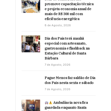
promove capacitação técnica
e projeta economia anual de
mais de R$ 300 mil com
eficiência energética
8 de Agosto, 2026
Dia dos Pais terá manhã
especial com artesanato,
gastronomia e flashback na
Estação Cultural de Santa
Bárbara
7 de Agosto, 2026
Pague Menos faz saldão de Dia
dos Pais nesta sexta e sábado
7 de Agosto, 2026
Ambulância nova fica
guardada enquanto Santa