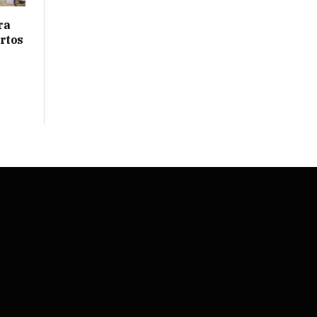
ra
rtos